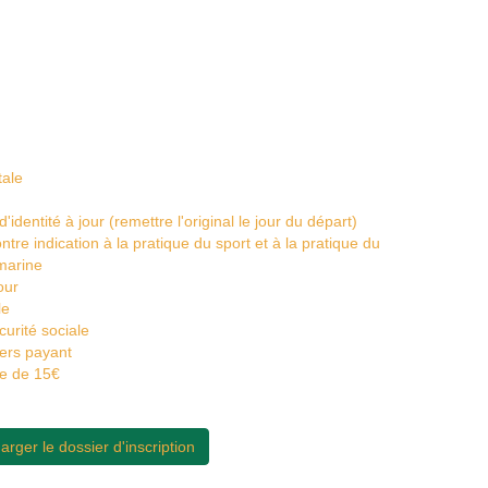
tale
dentité à jour (remettre l'original le jour du départ)
ntre indication à la pratique du sport et à la pratique du
marine
our
le
curité sociale
iers payant
e de 15€
arger le dossier d'inscription