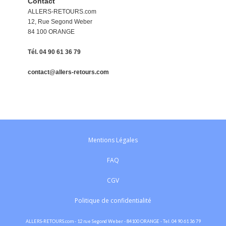
Contact
ALLERS-RETOURS.com
12, Rue Segond Weber
84 100 ORANGE
Tél. 04 90 61 36 79
contact@allers-retours.com
Mentions Légales
FAQ
CGV
Politique de confidentialité
ALLERS-RETOURS.com - 12 rue Segond Weber - 84100 ORANGE - Tel. 04 90 61 36 79